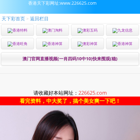
香港天下彩网址:www.226625.com
天下彩首页
返回栏目
>
香港特料
澳门淘料
澳彩五码
九龙信息
香港旺角
香港神算
澳彩神算
香港神算
澳门官网直播视频(一肖四码10中10)快来围观(稳)
请收藏好本站网址：
226625.com
看完资料，中大奖了，搞个美女爽一下吧！