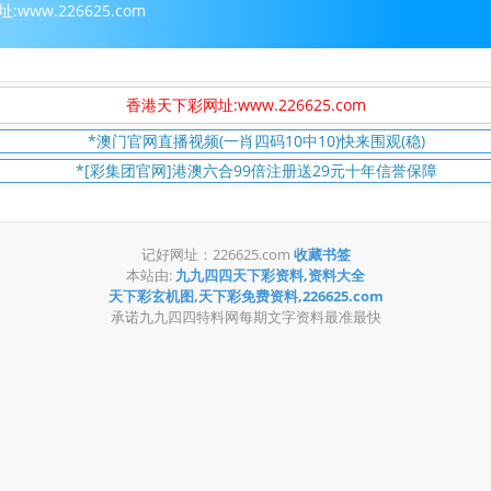
www.226625.com
香港天下彩网址:www.226625.com
*澳门官网直播视频(一肖四码10中10)快来围观(稳)
*[彩集团官网]港澳六合99倍注册送29元十年信誉保障
记好网址：226625.com
收藏书签
本站由:
九九四四天下彩资料,资料大全
天下彩玄机图,天下彩免费资料,226625.com
承诺九九四四特料网每期文字资料最准最快