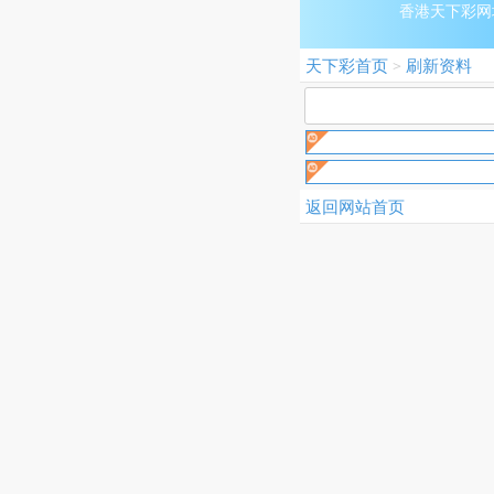
香港天下彩网址:
天下彩首页
刷新资料
>
返回网站首页