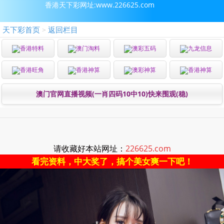
香港天下彩网址:www.226625.com
天下彩首页
返回栏目
>
香港特料
澳门淘料
澳彩五码
九龙信息
香港旺角
香港神算
澳彩神算
香港神算
澳门官网直播视频(一肖四码10中10)快来围观(稳)
请收藏好本站网址：
226625.com
看完资料，中大奖了，搞个美女爽一下吧！