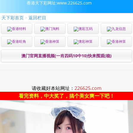
香港天下彩网址:www.226625.com
天下彩首页
返回栏目
>
香港特料
澳门淘料
澳彩五码
九龙信息
香港旺角
香港神算
澳彩神算
香港神算
澳门官网直播视频(一肖四码10中10)快来围观(稳)
请收藏好本站网址：
226625.com
看完资料，中大奖了，搞个美女爽一下吧！